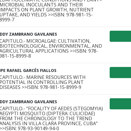
MICROBIAL INOCULANTS AND THEIR
IMPACTS ON PLANT GROWTH, NUTRIENT
UPTAKE, AND YIELDS >>ISBN: 978-981-15-
8999-7
EDDY ZAMBRANO GAVILANES
CAPITULO.- MICROALGAE: CULTIVATION,
BIOTECHNOLOGICAL, ENVIRONMENTAL, AND
AGRICULTURAL APPLICATIONS >>ISBN: 978-
981-15-8999-8
IPE RAFAEL GARCÉS FIALLOS
CAPITULO.- MARINE RESOURCES WITH
POTENTIAL IN CONTROLLING PLANT
DISEASES >>ISBN: 978-981-15-8999-9
EDDY ZAMBRANO GAVILANES
CAPITULO.- “FOCALITY OF AEDES (STEGOMYIA)
AEGYPTI MOSQUITO (DIPTERA: CULICIDAE)
FROM THE CHRONOLOGY TO THE TREND
ANALYSIS IN VILLA CLARA PROVINCE, CUBA”
>>ISBN: 978-93-90149-94-0