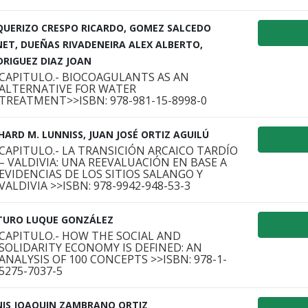
QUERIZO CRESPO RICARDO, GOMEZ SALCEDO
ET, DUEÑAS RIVADENEIRA ALEX ALBERTO,
RIGUEZ DIAZ JOAN
CAPITULO.- BIOCOAGULANTS AS AN
ALTERNATIVE FOR WATER
TREATMENT>>ISBN: 978-981-15-8998-0
HARD M. LUNNISS, JUAN JOSÉ ORTIZ AGUILÚ
CAPITULO.- LA TRANSICIÓN ARCAICO TARDÍO
– VALDIVIA: UNA REEVALUACIÓN EN BASE A
EVIDENCIAS DE LOS SITIOS SALANGO Y
VALDIVIA >>ISBN: 978-9942-948-53-3
TURO LUQUE GONZÁLEZ
CAPITULO.- HOW THE SOCIAL AND
SOLIDARITY ECONOMY IS DEFINED: AN
ANALYSIS OF 100 CONCEPTS >>ISBN: 978-1-
5275-7037-5
NIS JOAQUIN ZAMBRANO ORTIZ