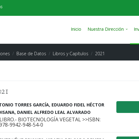
26
Inicio
Nuestra Dirección
In
iones
Base de Datos
Libros y Capítulos
2021
021
TONIO TORRES GARCÍA, EDUARDO FIDEL HÉCTOR
DISANA, DANIEL ALFREDO LEAL ALVARADO
LIBRO.- BIOTECNOLOGÍA VEGETAL >>ISBN:
978-9942-948-54-0