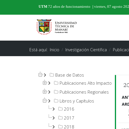
UTM
72 años de funcionamiento
|
viernes, 07 agosto 20
Está aquí:
Inicio
Investigación Científica
Publicac
Base de Datos
2
Publicaciones Alto Impacto
Publicaciones Regionales
AN
Libros y Capítulos
AR
2016
2017
2018