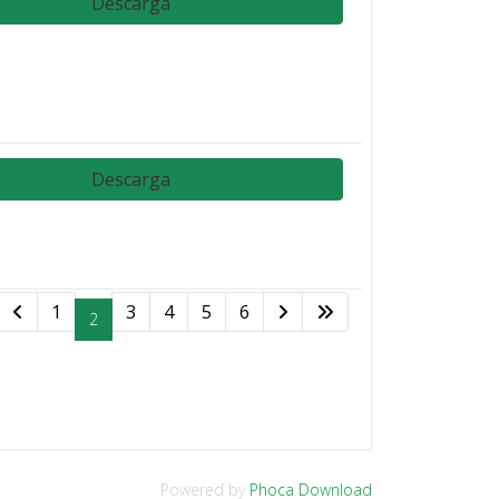
Descarga
Descarga
1
3
4
5
6
2
Powered by
Phoca Download