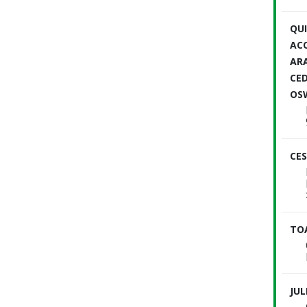
QU
AC
ARA
CED
OS
CES
TO
JUL