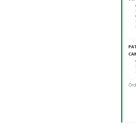
PAT
CA
Ord