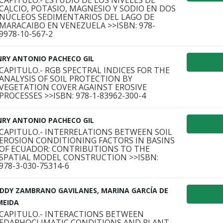
CAPITULO.- ESTUDIO DE LOS NIVELES DE
CALCIO, POTASIO, MAGNESIO Y SODIO EN DOS
NÚCLEOS SEDIMENTARIOS DEL LAGO DE
MARACAIBO EN VENEZUELA >>ISBN: 978-
9978-10-567-2
NRY ANTONIO PACHECO GIL
CAPITULO.- RGB SPECTRAL INDICES FOR THE
ANALYSIS OF SOIL PROTECTION BY
VEGETATION COVER AGAINST EROSIVE
PROCESSES >>ISBN: 978-1-83962-300-4
NRY ANTONIO PACHECO GIL
CAPITULO.- INTERRELATIONS BETWEEN SOIL
EROSION CONDITIONING FACTORS IN BASINS
OF ECUADOR: CONTRIBUTIONS TO THE
SPATIAL MODEL CONSTRUCTION >>ISBN:
978-3-030-75314-6
EDDY ZAMBRANO GAVILANES, MARINA GARCÍA DE
MEIDA
CAPITULO.- INTERACTIONS BETWEEN
EDAPHOCLIMATIC CONDITIONS AND PLANT–