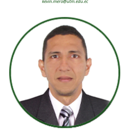
kevin.mero@utm.edu.ec