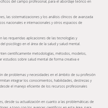
íficos del campo profesional, para el abordaje teórico en
nes, las sistematizaciones y los análisis clínicos de avanzada
icos nacionales e internacionales y otros espacios de
n las requeridas aplicaciones de las tecnologías y
el psicólogo en el área de la salud y salud mental.
nten científicamente metodologías, métodos, modelos,
ar estudios sobre salud mental de forma creativa e
cación de problemas y necesidades en el ámbito de su profesión
rmitan integrar los conocimientos, habilidades, destrezas y
, desde el manejo eficiente de los recursos profesionales
s, desde su actualización en cuanto a las problemáticas de
res a tono con los avances científicos en esta área, para