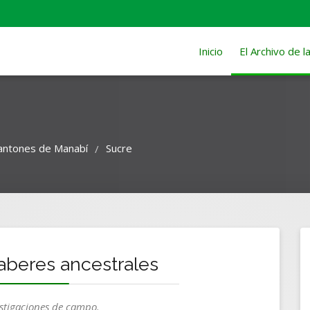
Inicio
El Archivo de 
antones de Manabí
Sucre
/
aberes ancestrales
estigaciones de campo.